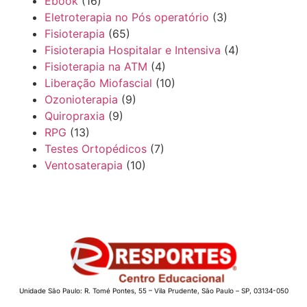
Ebook
(16)
Eletroterapia no Pós operatório
(3)
Fisioterapia
(65)
Fisioterapia Hospitalar e Intensiva
(4)
Fisioterapia na ATM
(4)
Liberação Miofascial
(10)
Ozonioterapia
(9)
Quiropraxia
(9)
RPG
(13)
Testes Ortopédicos
(7)
Ventosaterapia
(10)
Unidade São Paulo: R. Tomé Pontes, 55 – Vila Prudente, São Paulo – SP, 03134-050