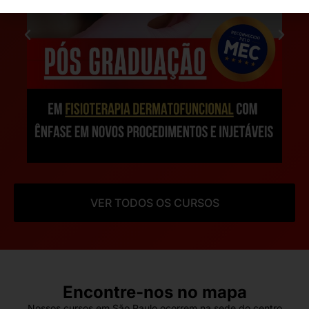
VER TODOS OS CURSOS
Encontre-nos no mapa
Nossos cursos em São Paulo ocorrem na sede do centro