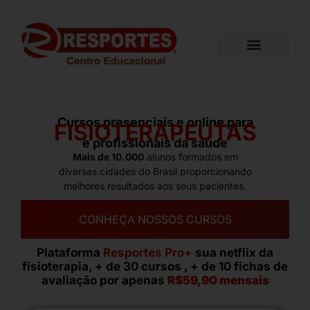
PÓS-GRADUAÇÃO
CURSOS PRESENCIAIS
RESPORTES PRO+
BLOG EDUCACIONAL
Cursos presenciais e online para
FISIOTERAPEUTAS
e profissionais da saúde
Mais de 10.000
alunos formados em
diversas cidades do Brasil proporcionando
melhores resultados aos seus pacientes.
CONHEÇA NOSSOS CURSOS
Plataforma
Resportes Pro+
sua netflix da
fisioterapia, + de 30 cursos , + de 10 fichas de
avaliação por apenas
R$59,90 mensais