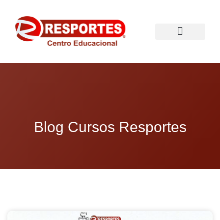
PÓS-GRADUAÇÃO
CURSOS PRESENCIAIS
RESPORTES PRO+
BLOG EDUCACIONAL
Blog Cursos Resportes