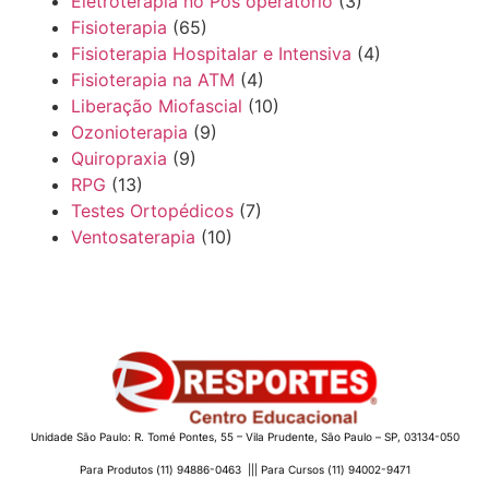
Eletroterapia no Pós operatório
(3)
Fisioterapia
(65)
Fisioterapia Hospitalar e Intensiva
(4)
Fisioterapia na ATM
(4)
Liberação Miofascial
(10)
Ozonioterapia
(9)
Quiropraxia
(9)
RPG
(13)
Testes Ortopédicos
(7)
Ventosaterapia
(10)
Unidade São Paulo: R. Tomé Pontes, 55 – Vila Prudente, São Paulo – SP, 03134-050
Para Produtos (11) 94886-0463 ||| Para Cursos (11) 94002-9471