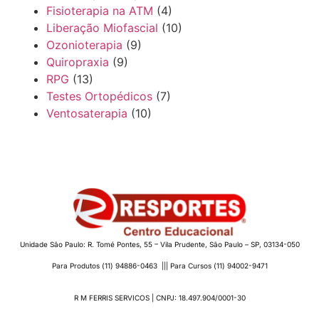
Fisioterapia na ATM
(4)
Liberação Miofascial
(10)
Ozonioterapia
(9)
Quiropraxia
(9)
RPG
(13)
Testes Ortopédicos
(7)
Ventosaterapia
(10)
Unidade São Paulo: R. Tomé Pontes, 55 – Vila Prudente, São Paulo – SP, 03134-050
Para Produtos (11) 94886-0463 ||| Para Cursos (11) 94002-9471
R M FERRIS SERVICOS | CNPJ: 18.497.904/0001-30