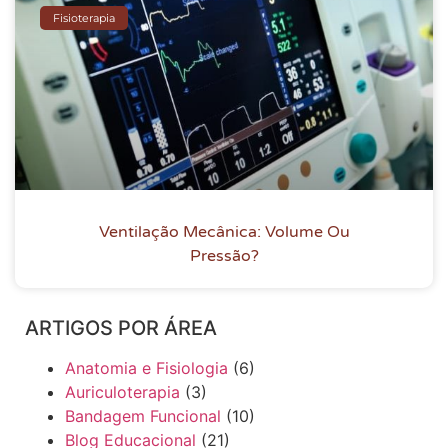
Fisioterapia
Ventilação Mecânica: Volume Ou
Pressão?
ARTIGOS POR ÁREA
Anatomia e Fisiologia
(6)
Auriculoterapia
(3)
Bandagem Funcional
(10)
Blog Educacional
(21)