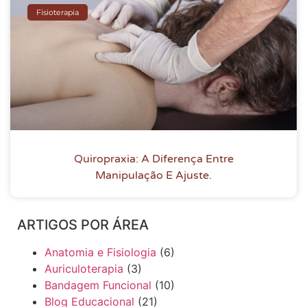
Fisioterapia
Quiropraxia: A Diferença Entre
Manipulação E Ajuste.
ARTIGOS POR ÁREA
Anatomia e Fisiologia
(6)
Auriculoterapia
(3)
Bandagem Funcional
(10)
Blog Educacional
(21)