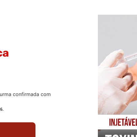
ca
urma confirmada com
.
26