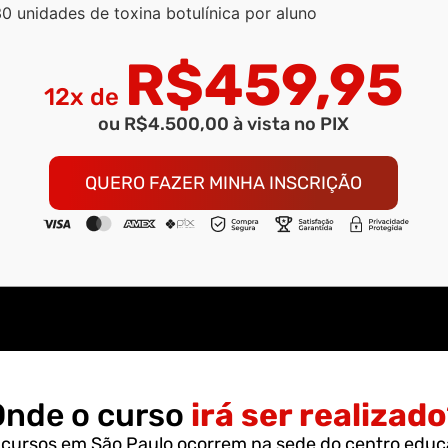
0 unidades de toxina botulínica por aluno
R$459,95
12x de
ou R$4.500,00 à vista no PIX
QUERO FAZER MINHA INSCRIÇÃO
Onde o curso
irá ser realizad
cursos em São Paulo ocorrem na sede do centro educa